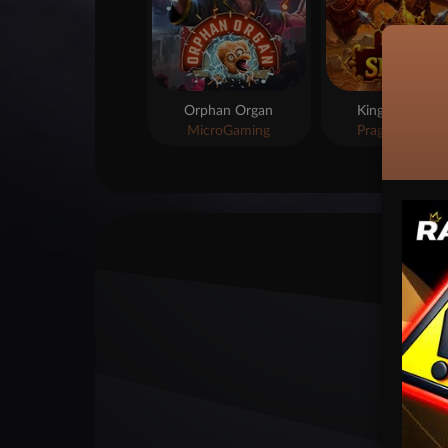
Orphan Organ
King Of Spear
MicroGaming
Pragmatic Pla