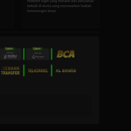
Platform togel yang menarik dari perusahan
terbaik di dunia yang menawarkan hadiah
kemenangan besar