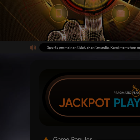
aktu ini, PP Virtual Sports permainan tidak akan tersedia. Kami memohon maaf atas
JACKPOT
PLA
Game Populer