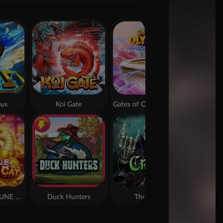
eus
Koi Gate
Gates of Olympus Roulette
MUSCLE FORTUNE CAT
Duck Hunters
The Crypt
Color 