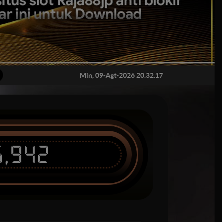
Min, 09-Agt-2026 20.32.17
da 31-Jul-2026 dari 00.00.00 sampai 31-Jul-2027 00.00.00. Selama waktu ini, Marb
5,942