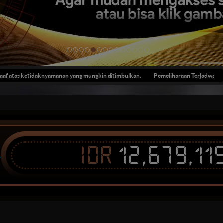
 ketidaknyamanan yang mungkin ditimbulkan.
Pemeliharaan Terjadwal: MarbleX pa
IDR
12,679,11
Y