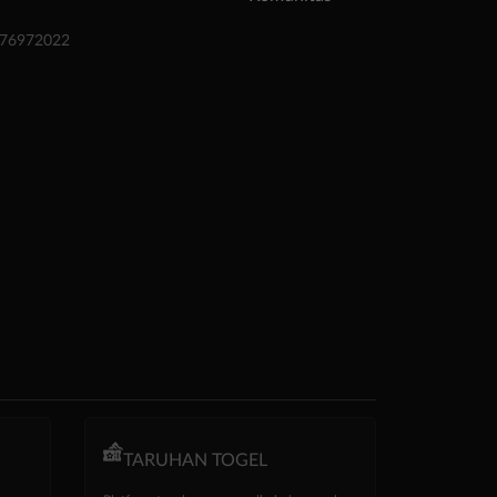
76972022
TARUHAN TOGEL