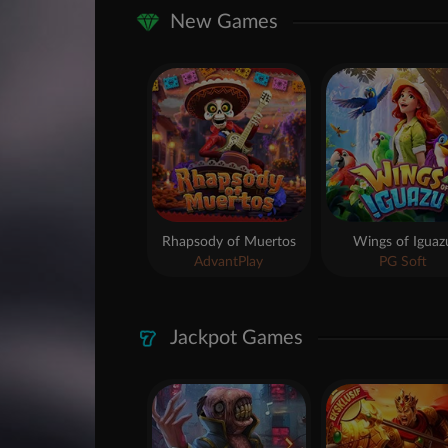
New Games
Rhapsody of Muertos
Wings of Iguaz
AdvantPlay
PG Soft
Jackpot Games