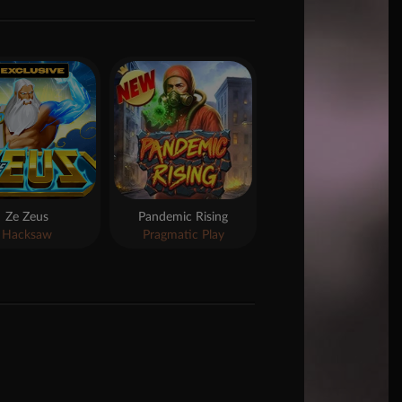
Ze Zeus
Pandemic Rising
Hacksaw
Pragmatic Play