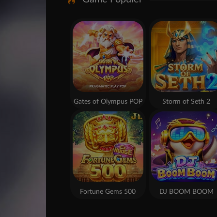
Gates of Olympus POP
Storm of Seth 2
Fortune Gems 500
DJ BOOM BOOM