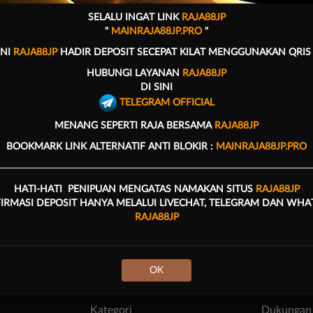
SELALU INGAT LINK
RAJA88JP
"
MAINRAJA88JP.PRO
"
INI
RAJA88JP
HADIR DEPOSIT SECEPAT KILAT MENGGUNAKAN QRIS !
HUBUNGI LAYANAN
RAJA88JP
DI SINI
TELEGRAM OFFICIAL
Slot88 Terpercaya Gampang Menang
MENANG SEPERTI RAJA BERSAMA
RAJA88JP
acor Hari ini Situs Slot88 
BOOKMARK LINK ALTERNATIF ANTI BLOKIR :
MAINRAJA88JP.PRO
HATI-HATI PENIPUAN MENGATAS NAMAKAN SITUS
RAJA88JP
IRMASI DEPOSIT HANYA MELALUI LIVECHAT, TELEGRAM DAN WHA
ngan dari slot gacor untuk anda dalam permainan slot88. Sebagai salah satu situs 
ah percaya mendaftar. Kami selaku partner
slot88
tidak akan pernah mau mengecewaka
RAJA88JP
untuk membayar jika member menang besar dan anda bisa mencobanya jika tidak per
ing gacor dan selalu menurunkan perkalian besar. Berbagai transaksi seperti ba
 apa lagi dari situs slot88 segacor ini yang selalu prioritaskan pemain slot777 dal
8 jp.
OK
Kategori
Dukungan