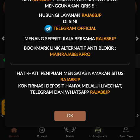
IDR
12,739,325,511
MENGGUNAKAN QRIS !!!
HUBUNGI LAYANAN
RAJA88JP
DI SINI
TELEGRAM OFFICIAL
MENANG SEPERTI RAJA BERSAMA
RAJA88JP
HOT GAMES
SLOTS
LIVE CASINO
RACE
TOGEL
OL
BOOKMARK LINK ALTERNATIF ANTI BLOKIR :
MAINRAJA88JP.PRO
Game Populer
HATI-HATI PENIPUAN MENGATAS NAMAKAN SITUS
RAJA88JP
KONFIRMASI DEPOSIT HANYA MELALUI LIVECHAT,
Tap Me!
TELEGRAM DAN WHATSAPP
RAJA88JP
Gates of Olympus POP
Bang Gacor 1000
Nezha 2
Mahjong 
OK
Beranda
Promosi
Masuk
Hubungi Kami
Akun Saya